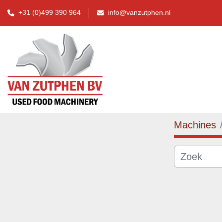
+31 (0)499 390 964
info@vanzutphen.nl
Machines