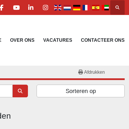
Zoeke
facebook
youtube
linkedin
instagram
E
OVER ONS
VACATURES
CONTACTEER ONS
Afdrukken
Sorteren op
den