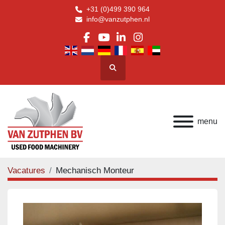
+31 (0)499 390 964
info@vanzutphen.nl
facebook
youtube
linkedin
instagram
Zoeken
menu
Vacatures
Mechanisch Monteur