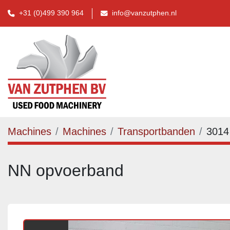
+31 (0)499 390 964
info@vanzutphen.nl
Machines
Machines
Transportbanden
3014
NN opvoerband