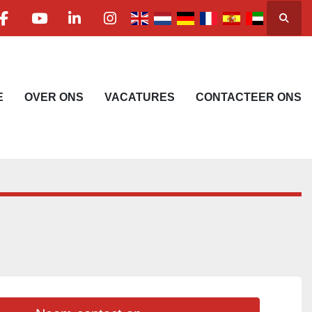
Zoeke
facebook
youtube
linkedin
instagram
E
OVER ONS
VACATURES
CONTACTEER ONS