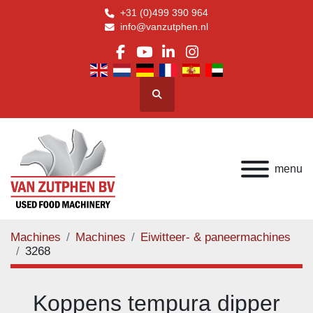
+31 (0)499 390 964
info@vanzutphen.nl
facebook
youtube
linkedin
instagram
Zoeken
menu
Machines
Machines
Eiwitteer- & paneermachines
3268
Koppens tempura dipper